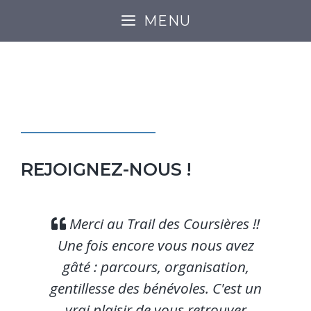
MENU
BÉNÉVOLES
REJOIGNEZ-NOUS !
Merci au Trail des Coursières !!
les
Une fois encore vous nous avez
p
i
gâté : parcours, organisation,
à
gentillesse des bénévoles. C'est un
l
vrai plaisir de vous retrouver