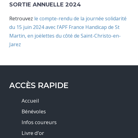
SORTIE ANNUELLE 2024
Retrouvez
le compte-rendu de la journée solidarité
du 15 juin 2024 avec l’APF France Handicap de St
Martin, en joëlettes du côté de Saint-Christo-en-
Jarez
ACCÈS RAPIDE
Accueil
Bénévoles
Infos coureurs
Livre d’or