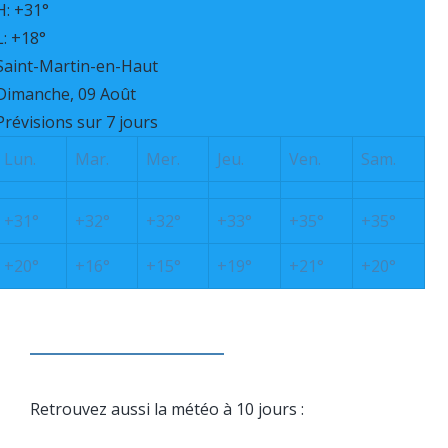
H:
+
31°
L:
+
18°
Saint-Martin-en-Haut
Dimanche, 09 Août
Prévisions sur 7 jours
Lun.
Mar.
Mer.
Jeu.
Ven.
Sam.
+
31°
+
32°
+
32°
+
33°
+
35°
+
35°
+
20°
+
16°
+
15°
+
19°
+
21°
+
20°
Retrouvez aussi la météo à 10 jours :