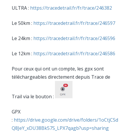
ULTRA :
https://tracedetrail.fr/fr/trace/246382
Le 50km :
https://tracedetrail.fr/fr/trace/246597
Le 24km :
https://tracedetrail.fr/fr/trace/246596
Le 12km :
https://tracedetrail.fr/fr/trace/246586
Pour ceux qui ont un compte, les gpx sont
téléchargeables directement depuis Trace de
Trail via le bouton :
GPX
:
https://drive.google.com/drive/folders/1oCtjCSd
Q8JeY_xDU38Bk57S_LPX7qagb?usp=sharing