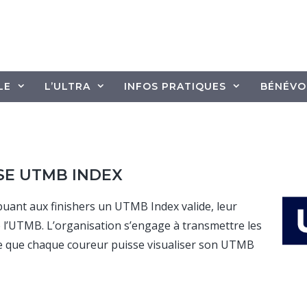
LE
L’ULTRA
INFOS PRATIQUES
BÉNÉVO
UTMB INDEX & ITR
SE UTMB INDEX
buant aux finishers un UTMB Index valide, leur
 l’UTMB. L’organisation s’engage à transmettre les
ce que chaque coureur puisse visualiser son UTMB