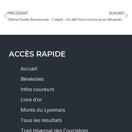
PRÉCÉDENT
SUIVANT
13ème foulée Bessenoise : 7 septembre 2025
Un défi hors norme pour Alexandre ! La SaintéLyon en joëlette
ACCÈS RAPIDE
Accueil
Bénévoles
Infos coureurs
Livre d’or
Monts du Lyonnais
Tous les résultats
Trail Hivernal des Coursières