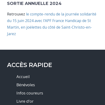
SORTIE ANNUELLE 2024
Retrouvez
le compte-rendu de la journée solidarité
du 15 juin 2024 avec l’APF France Handicap de St
Martin, en joëlettes du côté de Saint-Christo-en-
Jarez
ACCÈS RAPIDE
Accueil
Bénévoles
Infos coureurs
Livre d’or