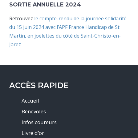
SORTIE ANNUELLE 2024
Retrouvez
le compte-rendu de la journée solidarité
du 15 juin 2024 avec l’APF France Handicap de St
Martin, en joëlettes du côté de Saint-Christo-en-
Jarez
ACCÈS RAPIDE
Accueil
Bénévoles
Infos coureurs
Livre d’or